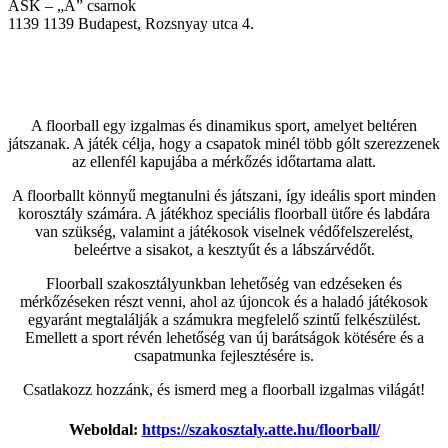
ASK – „A” csarnok
1139
1139 Budapest, Rozsnyay utca 4.
A floorball egy izgalmas és dinamikus sport, amelyet beltéren
játszanak. A játék célja, hogy a csapatok minél több gólt szerezzenek
az ellenfél kapujába a mérkőzés időtartama alatt.
A floorballt könnyű megtanulni és játszani, így ideális sport minden
korosztály számára. A játékhoz speciális floorball ütőre és labdára
van szükség, valamint a játékosok viselnek védőfelszerelést,
beleértve a sisakot, a kesztyűt és a lábszárvédőt.
Floorball szakosztályunkban lehetőség van edzéseken és
mérkőzéseken részt venni, ahol az újoncok és a haladó játékosok
egyaránt megtalálják a számukra megfelelő szintű felkészülést.
Emellett a sport révén lehetőség van új barátságok kötésére és a
csapatmunka fejlesztésére is.
Csatlakozz hozzánk, és ismerd meg a floorball izgalmas világát!
Weboldal:
https://szakosztaly.atte.hu/floorball/