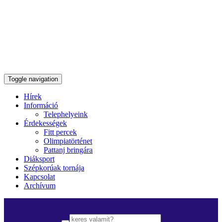
Toggle navigation
Hírek
Információ
Telephelyeink
Érdekességek
Fitt percek
Olimpiatörténet
Pattanj bringára
Diáksport
Szépkorúak tornája
Kapcsolat
Archívum