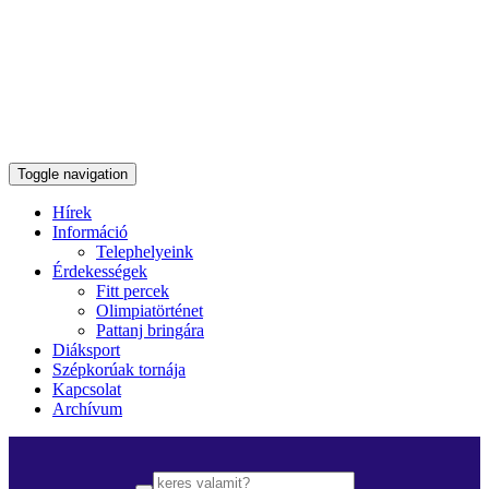
Toggle navigation
Hírek
Információ
Telephelyeink
Érdekességek
Fitt percek
Olimpiatörténet
Pattanj bringára
Diáksport
Szépkorúak tornája
Kapcsolat
Archívum