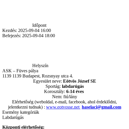
Időpont
Kezdés:
2025-09-04 16:00
Befejezés:
2025-09-04 18:00
Helyszín
ASK – Füves pálya
1139
1139 Budapest, Rozsnyay utca 4.
Egyesület neve:
Eötvös
József SE
Sportág:
labdarúgás
Korosztály:
6-14 éves
Nem: fiú/lány
Elérhetőség (weboldal, e-mail, facebook, ahol érdeklődni,
jelentkezni tudnak) :
www.eotvosse.net
haselaci@gmail.com
Esemény kategóriák
Labdarúgás
Központi elérhetőség: