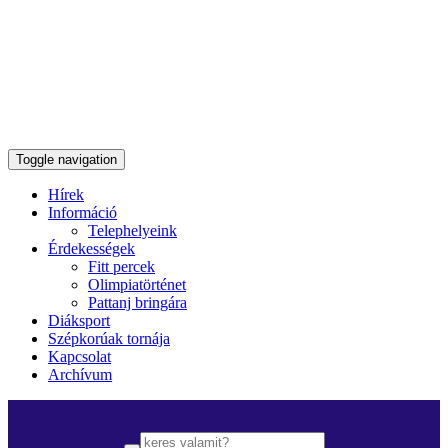
Toggle navigation
Hírek
Információ
Telephelyeink
Érdekességek
Fitt percek
Olimpiatörténet
Pattanj bringára
Diáksport
Szépkorúak tornája
Kapcsolat
Archívum