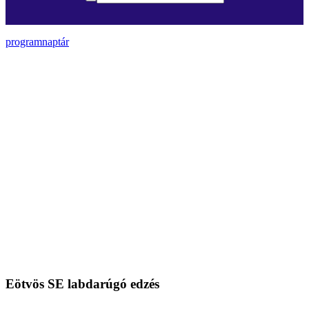
programnaptár
Eötvös SE labdarúgó edzés