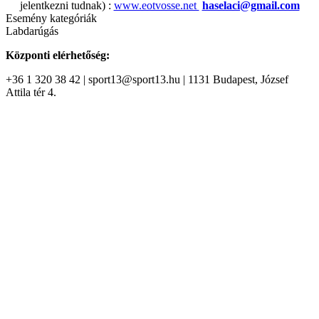
jelentkezni tudnak) :
www.eotvosse.net
haselaci@gmail.com
Esemény kategóriák
Labdarúgás
Központi elérhetőség:
+36 1 320 38 42 | sport13@sport13.hu | 1131 Budapest, József
Attila tér 4.