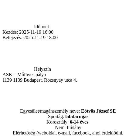
Időpont
Kezdés:
2025-11-19 16:00
Befejezés:
2025-11-19 18:00
Helyszín
ASK – Műfüves pálya
1139
1139 Budapest, Rozsnyay utca 4.
Egyesület/magánszemély neve:
Eötvös
József SE
Sportág:
labdarúgás
Korosztály:
6-14 éves
Nem: fiú/lány
Elérhetőség (weboldal, e-mail, facebook, ahol érdeklődni,