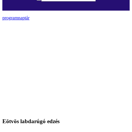
programnaptár
Eötvös labdarúgó edzés