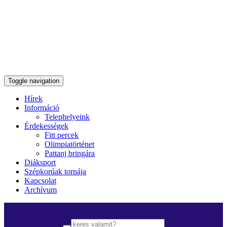
Toggle navigation
Hírek
Információ
Telephelyeink
Érdekességek
Fitt percek
Olimpiatörténet
Pattanj bringára
Diáksport
Szépkorúak tornája
Kapcsolat
Archívum