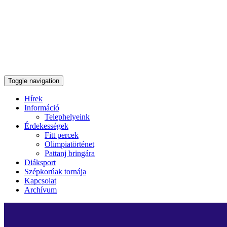
Toggle navigation
Hírek
Információ
Telephelyeink
Érdekességek
Fitt percek
Olimpiatörténet
Pattanj bringára
Diáksport
Szépkorúak tornája
Kapcsolat
Archívum