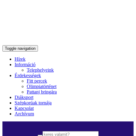
Toggle navigation
Hírek
Információ
Telephelyeink
Érdekességek
Fitt percek
Olimpiatörténet
Pattanj bringára
Diáksport
Szépkorúak tornája
Kapcsolat
Archívum