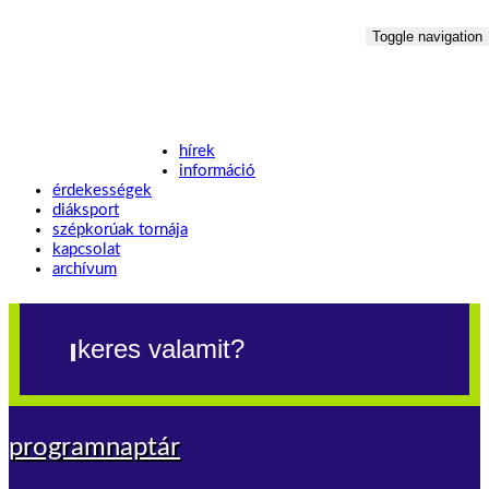
Toggle navigation
hírek
információ
érdekességek
diáksport
szépkorúak tornája
kapcsolat
archívum
programnaptár