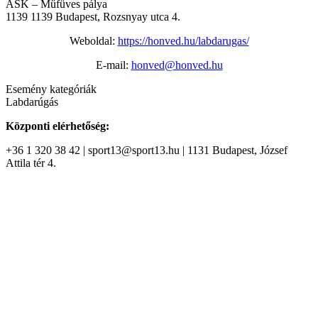
ASK – Műfüves pálya
1139
1139 Budapest, Rozsnyay utca 4.
Weboldal:
https://honved.hu/labdarugas/
E-mail:
honved@honved.hu
Esemény kategóriák
Labdarúgás
Központi elérhetőség:
+36 1 320 38 42 | sport13@sport13.hu | 1131 Budapest, József
Attila tér 4.