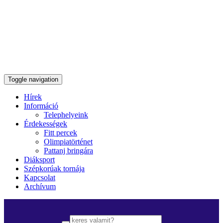
Toggle navigation
Hírek
Információ
Telephelyeink
Érdekességek
Fitt percek
Olimpiatörténet
Pattanj bringára
Diáksport
Szépkorúak tornája
Kapcsolat
Archívum