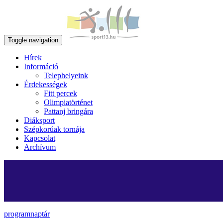
Toggle navigation
Hírek
Információ
Telephelyeink
Érdekességek
Fitt percek
Olimpiatörténet
Pattanj bringára
Diáksport
Szépkorúak tornája
Kapcsolat
Archívum
programnaptár