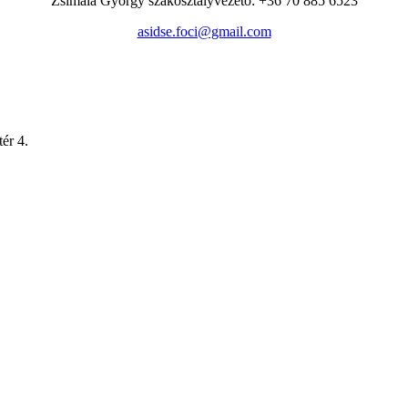
Zsimala György szakosztályvezető: +36 70 885 6523
asidse.foci@gmail.com
ér 4.