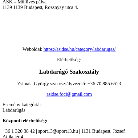
ASK – Műfüves pálya
1139
1139 Budapest, Rozsnyay utca 4.
Weboldal:
https://asidse.hu/category/labdarugas/
Elérhetőség:
Labdarúgó Szakosztály
Zsimala György szakosztályvezető: +36 70 885 6523
asidse.foci@gmail.com
Esemény kategóriák
Labdarúgás
Központi elérhetőség:
+36 1 320 38 42 | sport13@sport13.hu | 1131 Budapest, József
Attila tér 4.