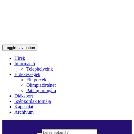
Toggle navigation
Hírek
Információ
Telephelyeink
Érdekességek
Fitt percek
Olimpiatörténet
Pattanj bringára
Diáksport
Szépkorúak tornája
Kapcsolat
Archívum