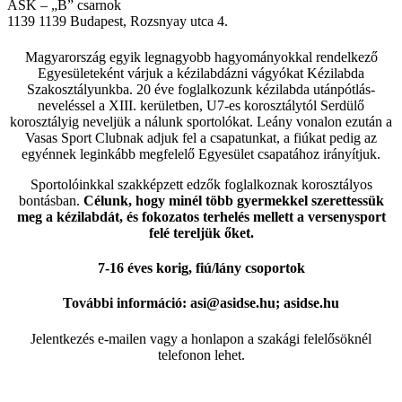
ASK – „B” csarnok
1139
1139 Budapest, Rozsnyay utca 4.
Magyarország egyik legnagyobb hagyományokkal rendelkező
Egyesületeként várjuk a kézilabdázni vágyókat Kézilabda
Szakosztályunkba. 20 éve foglalkozunk kézilabda utánpótlás-
neveléssel a XIII. kerületben, U7-es korosztálytól Serdülő
korosztályig neveljük a nálunk sportolókat. Leány vonalon ezután a
Vasas Sport Clubnak adjuk fel a csapatunkat, a fiúkat pedig az
egyénnek leginkább megfelelő Egyesület csapatához irányítjuk.
Sportolóinkkal szakképzett edzők foglalkoznak korosztályos
bontásban.
Célunk, hogy minél több gyermekkel szerettessük
meg a kézilabdát, és fokozatos terhelés mellett a versenysport
felé tereljük őket.
7-16 éves korig, fiú/lány csoportok
További információ: asi@asidse.hu; asidse.hu
Jelentkezés e-mailen vagy a honlapon a szakági felelősöknél
telefonon lehet.