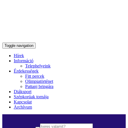
Toggle navigation
Hírek
Információ
Telephelyeink
Érdekességek
Fitt percek
Olimpiatörténet
Pattanj bringára
Diáksport
Szépkorúak tornája
Kapcsolat
Archívum