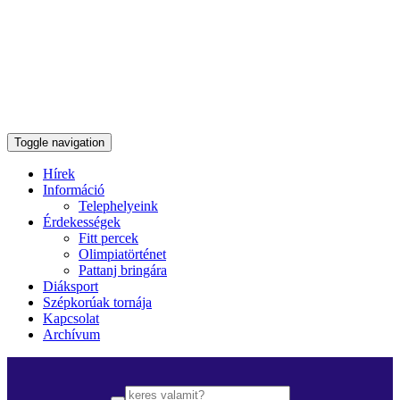
Toggle navigation
Hírek
Információ
Telephelyeink
Érdekességek
Fitt percek
Olimpiatörténet
Pattanj bringára
Diáksport
Szépkorúak tornája
Kapcsolat
Archívum