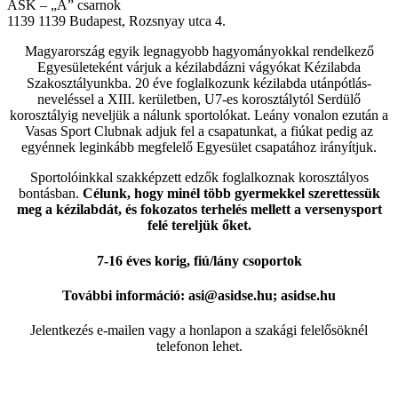
ASK – „A” csarnok
1139
1139 Budapest, Rozsnyay utca 4.
Magyarország egyik legnagyobb hagyományokkal rendelkező
Egyesületeként várjuk a kézilabdázni vágyókat Kézilabda
Szakosztályunkba. 20 éve foglalkozunk kézilabda utánpótlás-
neveléssel a XIII. kerületben, U7-es korosztálytól Serdülő
korosztályig neveljük a nálunk sportolókat. Leány vonalon ezután a
Vasas Sport Clubnak adjuk fel a csapatunkat, a fiúkat pedig az
egyénnek leginkább megfelelő Egyesület csapatához irányítjuk.
Sportolóinkkal szakképzett edzők foglalkoznak korosztályos
bontásban.
Célunk, hogy minél több gyermekkel szerettessük
meg a kézilabdát, és fokozatos terhelés mellett a versenysport
felé tereljük őket.
7-16 éves korig, fiú/lány csoportok
További információ: asi@asidse.hu; asidse.hu
Jelentkezés e-mailen vagy a honlapon a szakági felelősöknél
telefonon lehet.