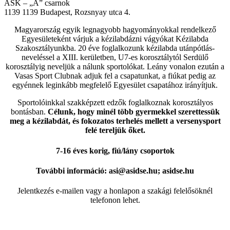
ASK – „A” csarnok
1139
1139 Budapest, Rozsnyay utca 4.
Magyarország egyik legnagyobb hagyományokkal rendelkező
Egyesületeként várjuk a kézilabdázni vágyókat Kézilabda
Szakosztályunkba. 20 éve foglalkozunk kézilabda utánpótlás-
neveléssel a XIII. kerületben, U7-es korosztálytól Serdülő
korosztályig neveljük a nálunk sportolókat. Leány vonalon ezután a
Vasas Sport Clubnak adjuk fel a csapatunkat, a fiúkat pedig az
egyénnek leginkább megfelelő Egyesület csapatához irányítjuk.
Sportolóinkkal szakképzett edzők foglalkoznak korosztályos
bontásban.
Célunk, hogy minél több gyermekkel szerettessük
meg a kézilabdát, és fokozatos terhelés mellett a versenysport
felé tereljük őket.
7-16 éves korig, fiú/lány csoportok
További információ: asi@asidse.hu; asidse.hu
Jelentkezés e-mailen vagy a honlapon a szakági felelősöknél
telefonon lehet.