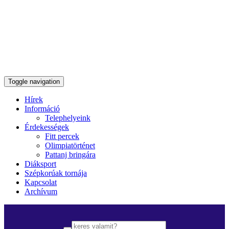
Toggle navigation
Hírek
Információ
Telephelyeink
Érdekességek
Fitt percek
Olimpiatörténet
Pattanj bringára
Diáksport
Szépkorúak tornája
Kapcsolat
Archívum