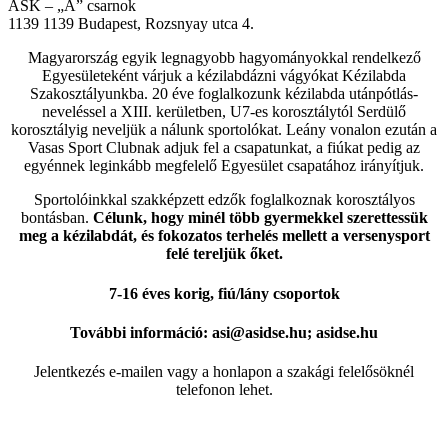
ASK – „A” csarnok
1139
1139 Budapest, Rozsnyay utca 4.
Magyarország egyik legnagyobb hagyományokkal rendelkező
Egyesületeként várjuk a kézilabdázni vágyókat Kézilabda
Szakosztályunkba. 20 éve foglalkozunk kézilabda utánpótlás-
neveléssel a XIII. kerületben, U7-es korosztálytól Serdülő
korosztályig neveljük a nálunk sportolókat. Leány vonalon ezután a
Vasas Sport Clubnak adjuk fel a csapatunkat, a fiúkat pedig az
egyénnek leginkább megfelelő Egyesület csapatához irányítjuk.
Sportolóinkkal szakképzett edzők foglalkoznak korosztályos
bontásban.
Célunk, hogy minél több gyermekkel szerettessük
meg a kézilabdát, és fokozatos terhelés mellett a versenysport
felé tereljük őket.
7-16 éves korig, fiú/lány csoportok
További információ: asi@asidse.hu; asidse.hu
Jelentkezés e-mailen vagy a honlapon a szakági felelősöknél
telefonon lehet.