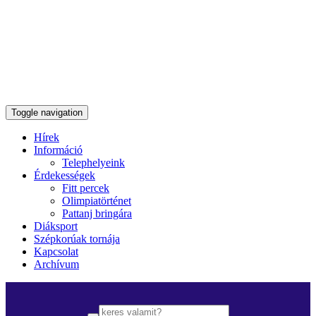
Toggle navigation
Hírek
Információ
Telephelyeink
Érdekességek
Fitt percek
Olimpiatörténet
Pattanj bringára
Diáksport
Szépkorúak tornája
Kapcsolat
Archívum